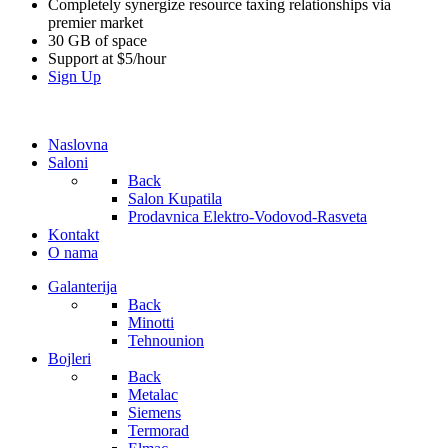
Completely synergize resource taxing relationships via
premier market
30 GB of space
Support at $5/hour
Sign Up
Naslovna
Saloni
Back
Salon Kupatila
Prodavnica Elektro-Vodovod-Rasveta
Kontakt
O nama
Galanterija
Back
Minotti
Tehnounion
Bojleri
Back
Metalac
Siemens
Termorad