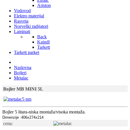
Elmac
Ariston
Vodovod
Elektro materijal
Rasveta
Norveški radijatori
Laminati
Back
Kaindl
Tarkett
Tarkett parket
Naslovna
Bojleri
Metalac
Bojler MB MINI 5L
Bojler 5 litara-niska montaža/visoka montaža.
Dimenzije :406x274x214
cena: